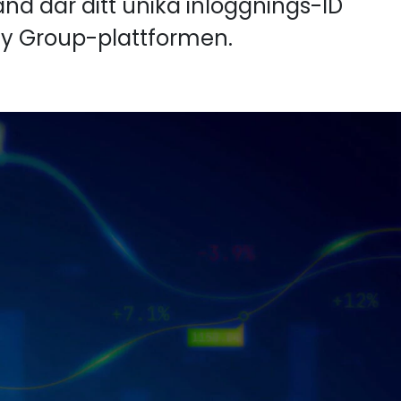
nd där ditt unika inloggnings-ID
ay Group-plattformen.