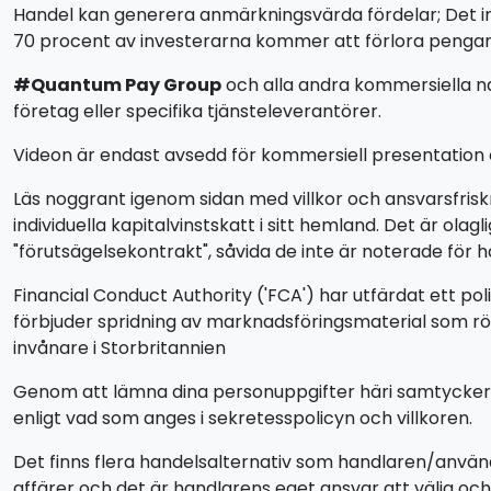
Handel kan generera anmärkningsvärda fördelar; Det inne
70 procent av investerarna kommer att förlora pengar
#Quantum Pay Group
och alla andra kommersiella n
företag eller specifika tjänsteleverantörer.
Videon är endast avsedd för kommersiell presentation oc
Läs noggrant igenom sidan med villkor och ansvarsfris
individuella kapitalvinstskatt i sitt hemland. Det är o
"förutsägelsekontrakt", såvida de inte är noterade för 
Financial Conduct Authority ('FCA') har utfärdat ett po
förbjuder spridning av marknadsföringsmaterial som rör 
invånare i Storbritannien
Genom att lämna dina personuppgifter häri samtycker du 
enligt vad som anges i sekretesspolicyn och villkoren.
Det finns flera handelsalternativ som handlaren/anv
affärer och det är handlarens eget ansvar att välja o