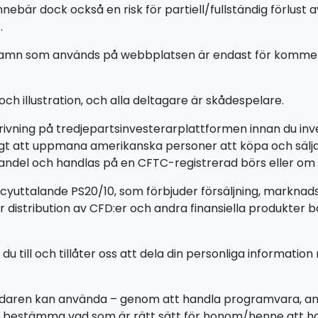
bär dock också en risk för partiell/fullständig förlust a
.
amn som används på webbplatsen är endast för kommersiel
h illustration, och alla deltagare är skådespelare.
krivning på tredjepartsinvesterarplattformen innan du 
lagligt att uppmana amerikanska personer att köpa och säl
handel och handlas på en CFTC-registrerad börs eller om 
licyuttalande PS20/10, som förbjuder försäljning, marknads
distribution av CFD:er och andra finansiella produkter ba
till och tillåter oss att dela din personliga information
ändaren kan använda – genom att handla programvara, a
ch bestämma vad som är rätt sätt för honom/henne att h