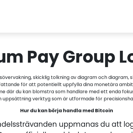
m Pay Group L
vervakning, skicklig tolkning av diagram och diagram, sk
ttande för att potentiellt uppfylla dina monetära ambit
mme där du kan blomstra som handlare med ett enda fok
 en uppsättning verktyg som är utformade för precisionsha
Hur du kan börja handla med Bitcoin
andelssträvanden uppmanas du att logg