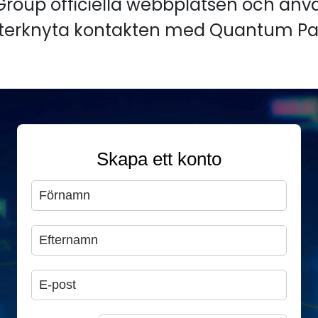
roup officiella webbplatsen och anvä
 återknyta kontakten med Quantum P