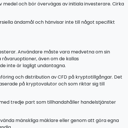
v medel och bör övervägas av initiala investerare. Cirka
la ändamål och hänvisar inte till något specifikt
investerar. Användare måste vara medvetna om sin
ja råvaruoptioner, även om de kallas
de inte är lagligt undantagna.
föring och distribution av CFD på kryptotillgångar. Det
serade på kryptovalutor och som riktar sig till
 med tredje part som tillhandahåller handelstjänster
nvända mänskliga mäklare eller genom att göra egna
andla.