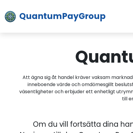
QuantumPayGroup
Quantu
Att ägna sig åt handel kräver vaksam marknadsö
inneboende värde och omdömesgillt beslutsfa
väsentligheter och erbjuder ett enhetligt utry
till
Om du vill fortsätta dina h