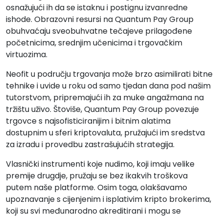
osnažujući ih da se istaknu i postignu izvanredne
ishode. Obrazovni resursi na Quantum Pay Group
obuhvaćaju sveobuhvatne tečajeve prilagođene
početnicima, srednjim učenicima i trgovačkim
virtuozima.
Neofit u području trgovanja može brzo asimilirati bitne
tehnike i uvide u roku od samo tjedan dana pod našim
tutorstvom, pripremajući ih za muke angažmana na
tržištu uživo. Štoviše, Quantum Pay Group povezuje
trgovce s najsofisticiranijim i bitnim alatima
dostupnim u sferi kriptovaluta, pružajući im sredstva
za izradu i provedbu zastrašujućih strategija.
Vlasnički instrumenti koje nudimo, koji imaju velike
premije drugdje, pružaju se bez ikakvih troškova
putem naše platforme. Osim toga, olakšavamo
upoznavanje s cijenjenim i isplativim kripto brokerima,
koji su svi međunarodno akreditirani i mogu se