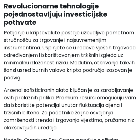
Revolucionarne tehnologije
pojednostavljuju investicijske
pothvate
Petljanje u kriptovalute postaje uzbudljivo pametnom
stručnošću za trgovanje i najsuvremenijim
instrumentima. Uspinjete se u redove vještih trgovaca
određivanjem i iskorištavanjem tržišnih izgleda uz
minimalnu izloženost riziku. Međutim, otkrivanje takvih
šansi usred burnih valova kripto područja izazovan je
podvig.
Arsenal sofisticiranih alata ključan je za zarobljavanje
ovih prolaznih prilika. Premium resursi omogućuju vam
da iskoristite potencijal unutar fluktuacija cijena i
tržišnih biltena. Za početnike željne osvajanja
zamršenosti trenda i trgovanja vijestima, pružamo niz
olakšavajućih uređaja.