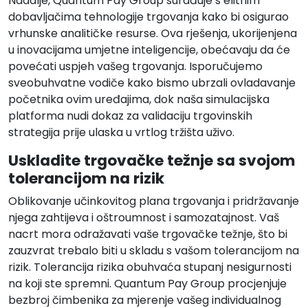
Nadalje, Quantum Pay Group surađuje s elitnim
dobavljačima tehnologije trgovanja kako bi osigurao
vrhunske analitičke resurse. Ova rješenja, ukorijenjena
u inovacijama umjetne inteligencije, obećavaju da će
povećati uspjeh vašeg trgovanja. Isporučujemo
sveobuhvatne vodiče kako bismo ubrzali ovladavanje
početnika ovim uređajima, dok naša simulacijska
platforma nudi dokaz za validaciju trgovinskih
strategija prije ulaska u vrtlog tržišta uživo.
Uskladite trgovačke težnje sa svojom
tolerancijom na rizik
Oblikovanje učinkovitog plana trgovanja i pridržavanje
njega zahtijeva i oštroumnost i samozatajnost. Vaš
nacrt mora odražavati vaše trgovačke težnje, što bi
zauzvrat trebalo biti u skladu s vašom tolerancijom na
rizik. Tolerancija rizika obuhvaća stupanj nesigurnosti
na koji ste spremni. Quantum Pay Group procjenjuje
bezbroj čimbenika za mjerenje vašeg individualnog