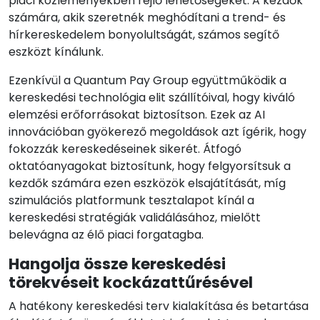
piaci közleményekben rejlő lehetőségeket. A kezdők
számára, akik szeretnék meghódítani a trend- és
hírkereskedelem bonyolultságát, számos segítő
eszközt kínálunk.
Ezenkívül a Quantum Pay Group együttműködik a
kereskedési technológia elit szállítóival, hogy kiváló
elemzési erőforrásokat biztosítson. Ezek az AI
innovációban gyökerező megoldások azt ígérik, hogy
fokozzák kereskedéseinek sikerét. Átfogó
oktatóanyagokat biztosítunk, hogy felgyorsítsuk a
kezdők számára ezen eszközök elsajátítását, míg
szimulációs platformunk tesztalapot kínál a
kereskedési stratégiák validálásához, mielőtt
belevágna az élő piaci forgatagba.
Hangolja össze kereskedési
törekvéseit kockázattűrésével
A hatékony kereskedési terv kialakítása és betartása