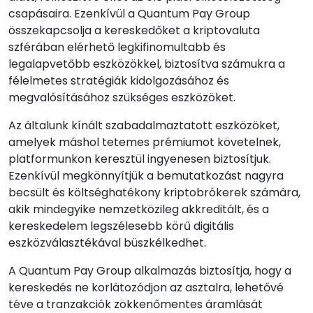
csapásaira. Ezenkívül a Quantum Pay Group
összekapcsolja a kereskedőket a kriptovaluta
szférában elérhető legkifinomultabb és
legalapvetőbb eszközökkel, biztosítva számukra a
félelmetes stratégiák kidolgozásához és
megvalósításához szükséges eszközöket.
Az általunk kínált szabadalmaztatott eszközöket,
amelyek máshol tetemes prémiumot követelnek,
platformunkon keresztül ingyenesen biztosítjuk.
Ezenkívül megkönnyítjük a bemutatkozást nagyra
becsült és költséghatékony kriptobrókerek számára,
akik mindegyike nemzetközileg akkreditált, és a
kereskedelem legszélesebb körű digitális
eszközválasztékával büszkélkedhet.
A Quantum Pay Group alkalmazás biztosítja, hogy a
kereskedés ne korlátozódjon az asztalra, lehetővé
téve a tranzakciók zökkenőmentes áramlását