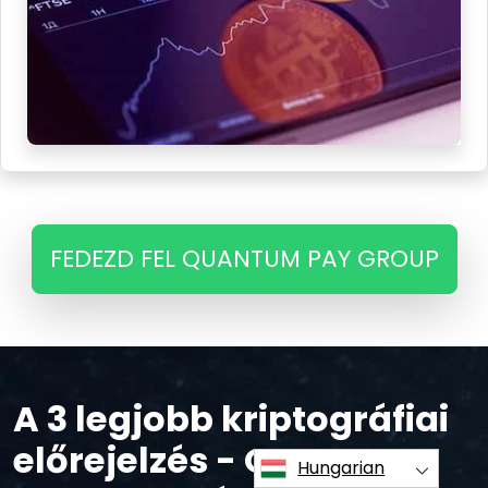
FEDEZD FEL QUANTUM PAY GROUP
A 3 legjobb kriptográfiai
előrejelzés - Quantum
Hungarian