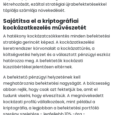
létrehozását, ezáltal stratégiai újrabefektetésekkel
táplálja számlája növekedését.
Sajátítsa el a kriptográfiai
kockázatkezelés művészetét
A hatékony kockázatcsökkentés minden befektetési
stratégia gerincét képezi. A kockázatkezelési
keretrendszer körvonalait a kockázattűrés, a
költségvetési helyzet és a választott pénzügyi eszköz
határozza meg. A befektetők kockázati
küszöbértékei jelentősen eltérnek.
A befektető pénzügyi helyzetének kell
meghatároznia befektetési nagyságát. A bölcsesség
abban rejlik, hogy csak azt fektetjük be, amit el
tudunk viselni, hogy elveszítsük. A megnövekedett
kockázati profilú vállalkozások, mint például a
kriptográfia, a legjobban a befektetési portfólió
szerény szeletére - legfeljebb 10% -ára -