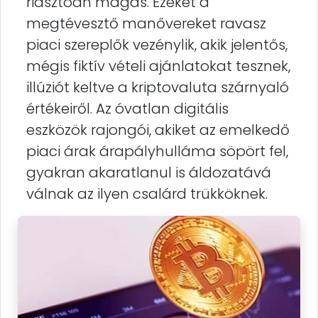
riasztóan magas. Ezeket a
megtévesztő manővereket ravasz
piaci szereplők vezénylik, akik jelentős,
mégis fiktív vételi ajánlatokat tesznek,
illúziót keltve a kriptovaluta szárnyaló
értékeiről. Az óvatlan digitális
eszközök rajongói, akiket az emelkedő
piaci árak árapályhulláma söpört fel,
gyakran akaratlanul is áldozatává
válnak az ilyen csalárd trükköknek.