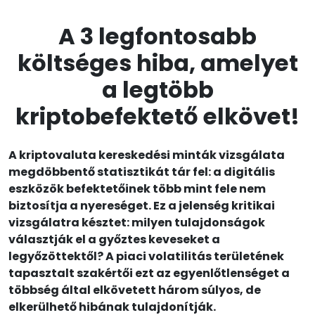
A 3 legfontosabb
költséges hiba, amelyet
a legtöbb
kriptobefektető elkövet!
A kriptovaluta kereskedési minták vizsgálata
megdöbbentő statisztikát tár fel: a digitális
eszközök befektetőinek több mint fele nem
biztosítja a nyereséget. Ez a jelenség kritikai
vizsgálatra késztet: milyen tulajdonságok
választják el a győztes keveseket a
legyőzöttektől? A piaci volatilitás területének
tapasztalt szakértői ezt az egyenlőtlenséget a
többség által elkövetett három súlyos, de
elkerülhető hibának tulajdonítják.