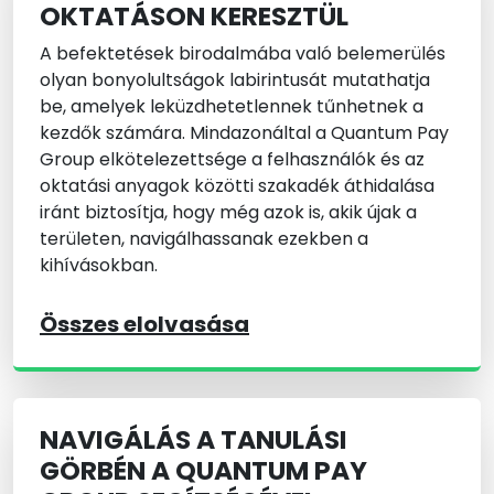
OKTATÁSON KERESZTÜL
A befektetések birodalmába való belemerülés
olyan bonyolultságok labirintusát mutathatja
be, amelyek leküzdhetetlennek tűnhetnek a
kezdők számára. Mindazonáltal a Quantum Pay
Group elkötelezettsége a felhasználók és az
oktatási anyagok közötti szakadék áthidalása
iránt biztosítja, hogy még azok is, akik újak a
területen, navigálhassanak ezekben a
kihívásokban.
Összes elolvasása
NAVIGÁLÁS A TANULÁSI
GÖRBÉN A QUANTUM PAY