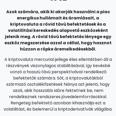
Azok számára, akik ki akarják használni a piac
energikus hullámait és áramlásait, a
kriptovaluta a rövid távú befektetések és a
volatilitási kereskedés alapvető eszközeként
jelenik meg. A rövid távú befektetés lényege egy
eszköz megszerzése azzal a céllal, hogy hasznot
húzzon a röpke áremelkedésekből.
A kriptovaluta mercurial jellege éles ellentétben áll a
részvények viszonylagos stabilitásával, így kevésbé
vonzó a hosszú távú perspektívával rendelkező
befektetők számára. Sőt, a kriptovalutákból
származó osztalékfizetések hiánya azt jelenti, hogy
azok, akik hosszabb időre fektetnek be, nem
rendelkeznek rendszeres jövedelemforrásokkal.
Rengeteg befektető azonban kihasználja ezt a
volatilitást, és belemerül a kriptoderivatívák világába.