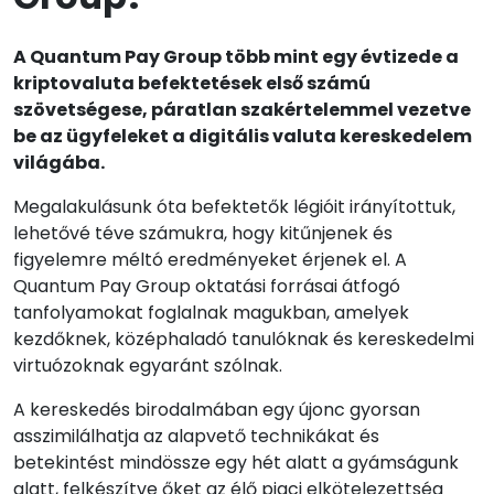
A Quantum Pay Group több mint egy évtizede a
kriptovaluta befektetések első számú
szövetségese, páratlan szakértelemmel vezetve
be az ügyfeleket a digitális valuta kereskedelem
világába.
Megalakulásunk óta befektetők légióit irányítottuk,
lehetővé téve számukra, hogy kitűnjenek és
figyelemre méltó eredményeket érjenek el. A
Quantum Pay Group oktatási forrásai átfogó
tanfolyamokat foglalnak magukban, amelyek
kezdőknek, középhaladó tanulóknak és kereskedelmi
virtuózoknak egyaránt szólnak.
A kereskedés birodalmában egy újonc gyorsan
asszimilálhatja az alapvető technikákat és
betekintést mindössze egy hét alatt a gyámságunk
alatt, felkészítve őket az élő piaci elkötelezettség