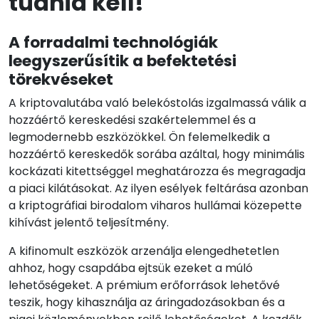
tudnia kell!
A forradalmi technológiák
leegyszerűsítik a befektetési
törekvéseket
A kriptovalutába való belekóstolás izgalmassá válik a
hozzáértő kereskedési szakértelemmel és a
legmodernebb eszközökkel. Ön felemelkedik a
hozzáértő kereskedők sorába azáltal, hogy minimális
kockázati kitettséggel meghatározza és megragadja
a piaci kilátásokat. Az ilyen esélyek feltárása azonban
a kriptográfiai birodalom viharos hullámai közepette
kihívást jelentő teljesítmény.
A kifinomult eszközök arzenálja elengedhetetlen
ahhoz, hogy csapdába ejtsük ezeket a múló
lehetőségeket. A prémium erőforrások lehetővé
teszik, hogy kihasználja az áringadozásokban és a