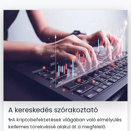
A kereskedés szórakoztató
✨
A kriptobefektetések világában való elmélyülés
kellemes törekvéssé alakul át a megfelelő