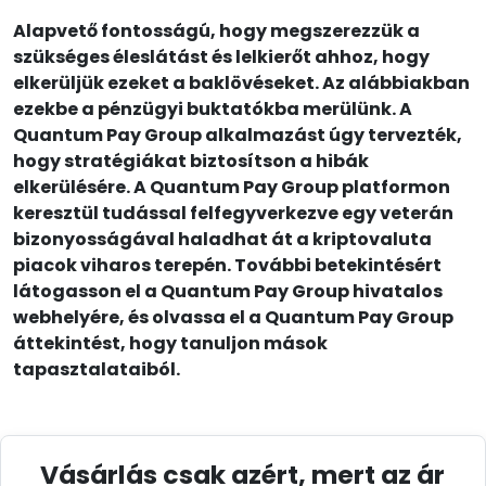
Alapvető fontosságú, hogy megszerezzük a
szükséges éleslátást és lelkierőt ahhoz, hogy
elkerüljük ezeket a baklövéseket. Az alábbiakban
ezekbe a pénzügyi buktatókba merülünk. A
Quantum Pay Group alkalmazást úgy tervezték,
hogy stratégiákat biztosítson a hibák
elkerülésére. A Quantum Pay Group platformon
keresztül tudással felfegyverkezve egy veterán
bizonyosságával haladhat át a kriptovaluta
piacok viharos terepén. További betekintésért
látogasson el a Quantum Pay Group hivatalos
webhelyére, és olvassa el a Quantum Pay Group
áttekintést, hogy tanuljon mások
tapasztalataiból.
Vásárlás csak azért, mert az ár