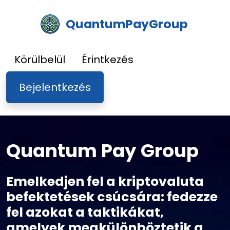
QuantumPayGroup
Körülbelül
Érintkezés
Bejelentkezés
Quantum Pay Group
Emelkedjen fel a kriptovaluta
befektetések csúcsára: fedezze
fel azokat a taktikákat,
amelyek megkülönböztetik a