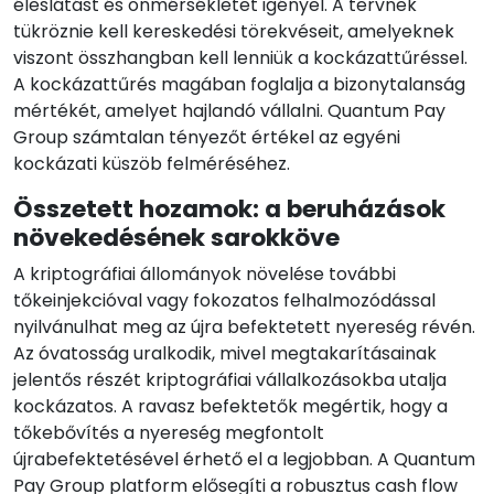
éleslátást és önmérsékletet igényel. A tervnek
tükröznie kell kereskedési törekvéseit, amelyeknek
viszont összhangban kell lenniük a kockázattűréssel.
A kockázattűrés magában foglalja a bizonytalanság
mértékét, amelyet hajlandó vállalni. Quantum Pay
Group számtalan tényezőt értékel az egyéni
kockázati küszöb felméréséhez.
Összetett hozamok: a beruházások
növekedésének sarokköve
A kriptográfiai állományok növelése további
tőkeinjekcióval vagy fokozatos felhalmozódással
nyilvánulhat meg az újra befektetett nyereség révén.
Az óvatosság uralkodik, mivel megtakarításainak
jelentős részét kriptográfiai vállalkozásokba utalja
kockázatos. A ravasz befektetők megértik, hogy a
tőkebővítés a nyereség megfontolt
újrabefektetésével érhető el a legjobban. A Quantum
Pay Group platform elősegíti a robusztus cash flow