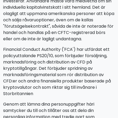
investerar. Användare måste vara medvetna om sin
individuella kapitalvinstskatt i sitt hemland. Det är
olagligt att uppmana amerikanska personer att köpa
och sälja råvaruoptioner, även om de kallas
"förutsägelsekontrakt", såvida de inte är noterade för
handel och handlas på en CFTC-registrerad börs
eller om de inte är lagligt undantagna.
Financial Conduct Authority ('FCA') har utfärdat ett
policyuttalande PS20/10, som förbjuder försäljning,
marknadsföring och distribution av CFD på
kryptotillgångar. Det förbjuder spridning av
marknadsföringsmaterial som rör distribution av
CFD:er och andra finansiella produkter baserade på
kryptovalutor och som riktar sig till invånare i
Storbritannien
Genom att lämna dina personuppgifter häri
samtycker du till och tillåter oss att dela din
personliga information med tredje part som