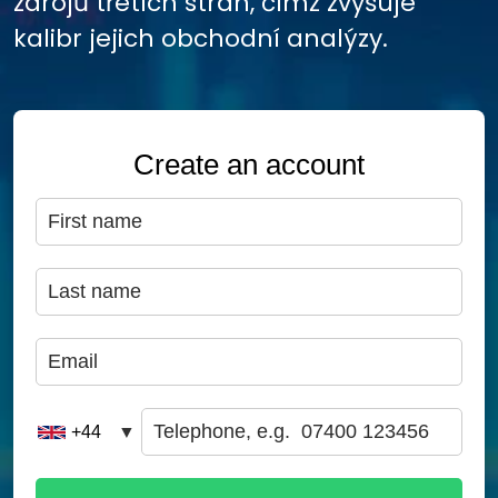
zdrojů třetích stran, čímž zvyšuje
kalibr jejich obchodní analýzy.