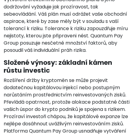
dodržování vyžaduje jak prozíravost, tak
sebeovládání. Váš plán musí odrážet vaše obchodní
aspirace, které by zase měly být v souladu s vaší
tolerancí k riziku. Tolerance k riziku zapouzdřuje míru
nejistoty, kterou jste připraveni nést. Quantum Pay
Group posuzuje nesčetné množství faktorů, aby
posoudil váš individuální práh rizika.
Složené výnosy: základní kámen
růstu investic
Rozšíření držby kryptoměn se může projevit
dodatečnou kapitálovou injekcí nebo postupným
narůstáním prostřednictvím reinvestovaných zisků.
Převládá opatrnost, protože alokace podstatné části
vašich úspor do krypto podniků je spojena s rizikem.
Prozíraví investoři chápou, že kapitálové expanze lze
nejlépe dosáhnout uvážlivým reinvestováním zisků.
Platforma Quantum Pay Group usnadňuje vytváření