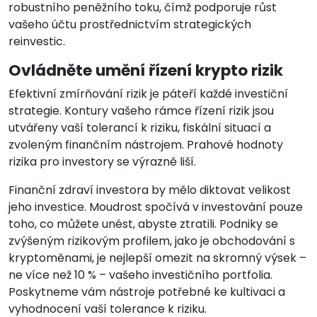
robustního peněžního toku, čímž podporuje růst
vašeho účtu prostřednictvím strategických
reinvestic.
Ovládněte umění řízení krypto rizik
Efektivní zmírňování rizik je páteří každé investiční
strategie. Kontury vašeho rámce řízení rizik jsou
utvářeny vaší tolerancí k riziku, fiskální situací a
zvoleným finančním nástrojem. Prahové hodnoty
rizika pro investory se výrazně liší.
Finanční zdraví investora by mělo diktovat velikost
jeho investice. Moudrost spočívá v investování pouze
toho, co můžete unést, abyste ztratili. Podniky se
zvýšeným rizikovým profilem, jako je obchodování s
kryptoměnami, je nejlepší omezit na skromný výsek –
ne více než 10 % – vašeho investičního portfolia.
Poskytneme vám nástroje potřebné ke kultivaci a
vyhodnocení vaší tolerance k riziku.