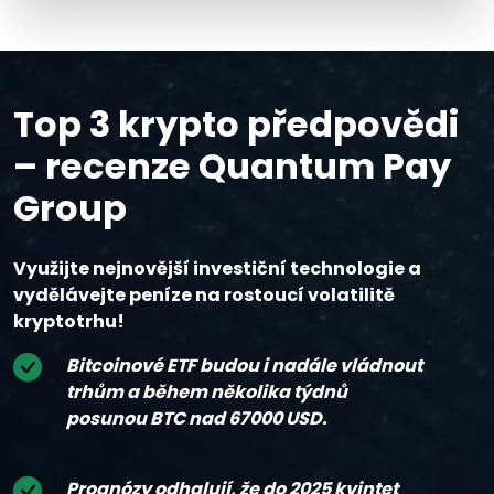
Top 3 krypto předpovědi
– recenze Quantum Pay
Group
Využijte nejnovější investiční technologie a
vydělávejte peníze na rostoucí volatilitě
kryptotrhu!
Bitcoinové ETF budou i nadále vládnout
trhům a během několika týdnů
posunou BTC nad 67000 USD.
Prognózy odhalují, že do 2025 kvintet