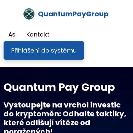
QuantumPayGroup
Asi
Kontakt
Přihlášení do systému
Quantum Pay Group
Vystoupejte na vrchol investic
do kryptoměn: Odhalte taktiky,
které odlišují vítěze od
poražených!