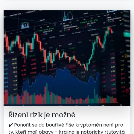
Řízení rizik je možné
✔️
Ponořit se do bouřlivé říše kryptoměn není pro
ty, kteří mají obavy – krajina je notoricky rtuťovitá