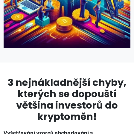
3 nejnákladnější chyby,
kterých se dopouští
většina investorů do
kryptoměn!
Vyšetřování vzorců obchodování s