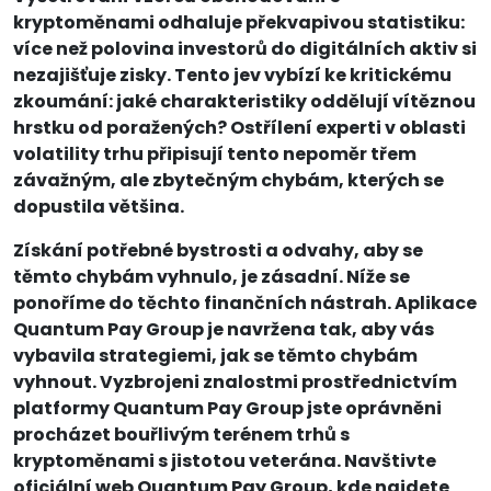
kryptoměnami odhaluje překvapivou statistiku:
více než polovina investorů do digitálních aktiv si
nezajišťuje zisky. Tento jev vybízí ke kritickému
zkoumání: jaké charakteristiky oddělují vítěznou
hrstku od poražených? Ostřílení experti v oblasti
volatility trhu připisují tento nepoměr třem
závažným, ale zbytečným chybám, kterých se
dopustila většina.
Získání potřebné bystrosti a odvahy, aby se
těmto chybám vyhnulo, je zásadní. Níže se
ponoříme do těchto finančních nástrah. Aplikace
Quantum Pay Group je navržena tak, aby vás
vybavila strategiemi, jak se těmto chybám
vyhnout. Vyzbrojeni znalostmi prostřednictvím
platformy Quantum Pay Group jste oprávněni
procházet bouřlivým terénem trhů s
kryptoměnami s jistotou veterána. Navštivte
oficiální web Quantum Pay Group, kde najdete