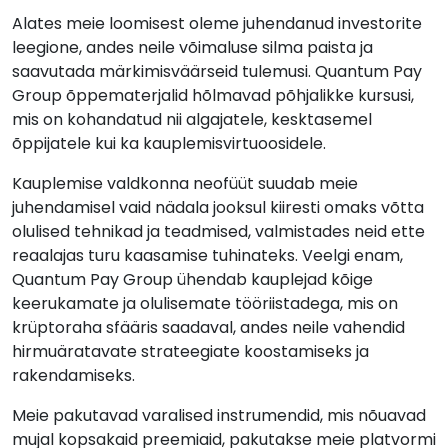
Alates meie loomisest oleme juhendanud investorite
leegione, andes neile võimaluse silma paista ja
saavutada märkimisväärseid tulemusi. Quantum Pay
Group õppematerjalid hõlmavad põhjalikke kursusi,
mis on kohandatud nii algajatele, kesktasemel
õppijatele kui ka kauplemisvirtuoosidele.
Kauplemise valdkonna neofüüt suudab meie
juhendamisel vaid nädala jooksul kiiresti omaks võtta
olulised tehnikad ja teadmised, valmistades neid ette
reaalajas turu kaasamise tuhinateks. Veelgi enam,
Quantum Pay Group ühendab kauplejad kõige
keerukamate ja olulisemate tööriistadega, mis on
krüptoraha sfääris saadaval, andes neile vahendid
hirmuäratavate strateegiate koostamiseks ja
rakendamiseks.
Meie pakutavad varalised instrumendid, mis nõuavad
mujal kopsakaid preemiaid, pakutakse meie platvormi