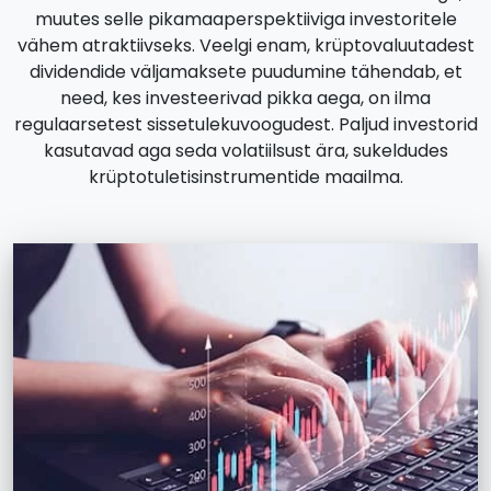
muutes selle pikamaaperspektiiviga investoritele
vähem atraktiivseks. Veelgi enam, krüptovaluutadest
dividendide väljamaksete puudumine tähendab, et
need, kes investeerivad pikka aega, on ilma
regulaarsetest sissetulekuvoogudest. Paljud investorid
kasutavad aga seda volatiilsust ära, sukeldudes
krüptotuletisinstrumentide maailma.