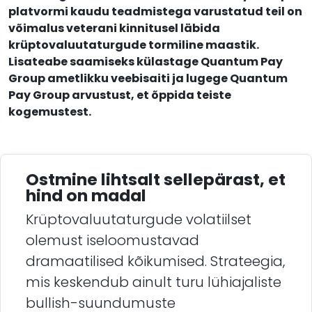
platvormi kaudu teadmistega varustatud teil on
võimalus veterani kinnitusel läbida
krüptovaluutaturgude tormiline maastik.
Lisateabe saamiseks külastage Quantum Pay
Group ametlikku veebisaiti ja lugege Quantum
Pay Group arvustust, et õppida teiste
kogemustest.
Ostmine lihtsalt sellepärast, et
hind on madal
Krüptovaluutaturgude volatiilset
olemust iseloomustavad
dramaatilised kõikumised. Strateegia,
mis keskendub ainult turu lühiajaliste
bullish-suundumuste