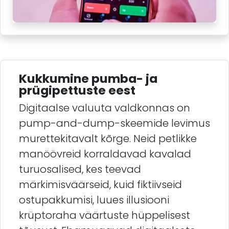
Kukkumine pumba- ja
prügipettuste eest
Digitaalse valuuta valdkonnas on
pump-and-dump-skeemide levimus
murettekitavalt kõrge. Neid petlikke
manöövreid korraldavad kavalad
turuosalised, kes teevad
märkimisväärseid, kuid fiktiivseid
ostupakkumisi, luues illusiooni
krüptoraha väärtuste hüppelisest