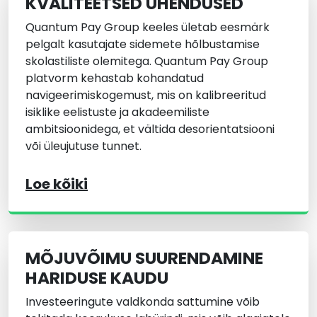
KVALITEETSED ÜHENDUSED
Quantum Pay Group keeles ületab eesmärk
pelgalt kasutajate sidemete hõlbustamise
skolastiliste olemitega. Quantum Pay Group
platvorm kehastab kohandatud
navigeerimiskogemust, mis on kalibreeritud
isiklike eelistuste ja akadeemiliste
ambitsioonidega, et vältida desorientatsiooni
või üleujutuse tunnet.
Loe kõiki
MÕJUVÕIMU SUURENDAMINE
HARIDUSE KAUDU
Investeeringute valdkonda sattumine võib