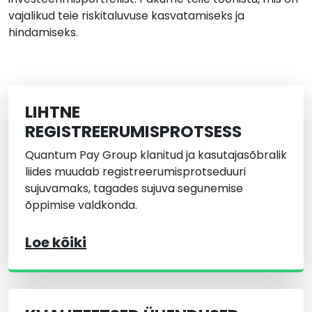
vajalikud teie riskitaluvuse kasvatamiseks ja
hindamiseks.
LIHTNE
REGISTREERUMISPROTSESS
Quantum Pay Group klanitud ja kasutajasõbralik
liides muudab registreerumisprotseduuri
sujuvamaks, tagades sujuva segunemise
õppimise valdkonda.
Loe kõiki