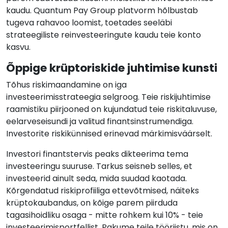
kaudu. Quantum Pay Group platvorm hõlbustab
tugeva rahavoo loomist, toetades seeläbi
strateegiliste reinvesteeringute kaudu teie konto
kasvu.
Õppige krüptoriskide juhtimise kunsti
Tõhus riskimaandamine on iga
investeerimisstrateegia selgroog. Teie riskijuhtimise
raamistiku piirjooned on kujundatud teie riskitaluvuse,
eelarveseisundi ja valitud finantsinstrumendiga.
Investorite riskikünnised erinevad märkimisväärselt.
Investori finantstervis peaks dikteerima tema
investeeringu suuruse. Tarkus seisneb selles, et
investeerid ainult seda, mida suudad kaotada.
Kõrgendatud riskiprofiiliga ettevõtmised, näiteks
krüptokaubandus, on kõige parem piirduda
tagasihoidliku osaga - mitte rohkem kui 10% - teie
investeerimisportfellist. Pakume teile tööriistu, mis on