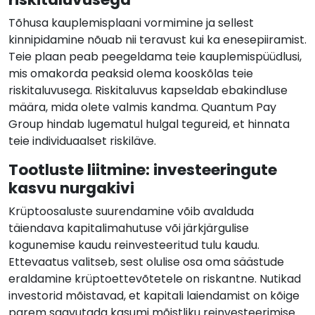
Tõhusa kauplemisplaani vormimine ja sellest
kinnipidamine nõuab nii teravust kui ka enesepiiramist.
Teie plaan peab peegeldama teie kauplemispüüdlusi,
mis omakorda peaksid olema kooskõlas teie
riskitaluvusega. Riskitaluvus kapseldab ebakindluse
määra, mida olete valmis kandma. Quantum Pay
Group hindab lugematul hulgal tegureid, et hinnata
teie individuaalset riskiläve.
Tootluste liitmine: investeeringute
kasvu nurgakivi
Krüptoosaluste suurendamine võib avalduda
täiendava kapitalimahutuse või järkjärgulise
kogunemise kaudu reinvesteeritud tulu kaudu.
Ettevaatus valitseb, sest olulise osa oma säästude
eraldamine krüptoettevõtetele on riskantne. Nutikad
investorid mõistavad, et kapitali laiendamist on kõige
parem saavutada kasumi mõistliku reinvesteerimise