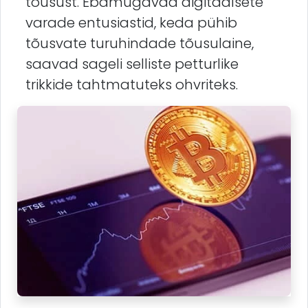
tõusust. Ebamugavad digitaalsete
varade entusiastid, keda pühib
tõusvate turuhindade tõusulaine,
saavad sageli selliste petturlike
trikkide tahtmatuteks ohvriteks.