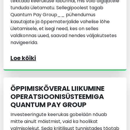
tekitada keerukuse labürindi, mis võib algajatele
tunduda ületamatu. Sellegipoolest tagab
Quantum Pay Group__ pühendumus
kasutajate ja õppematerjalide vahelise lõhe
ületamisele, et isegi need, kes on selles
valdkonnas uued, saavad nendes väljakutsetes
navigeerida.
Loe kõiki
ÕPPIMISKÕVERAL LIIKUMINE
OPERATSIOONISÜSTEEMIGA
QUANTUM PAY GROUP
Investeeringute keerukas gobelään nõuab
mitte ainult mõistmist, vaid ka hoolikat
valmisolekut. Seda kriitilisust tunnistades tõotab