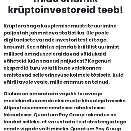
krüptoinvestoreid teeb!
Krüptorahaga kauplemise mustrite uurimine
paljastab jahmatava statistika: üle poole
digitaalsete varade investoritest ei taga
kasumit. See nähtus ajendab kriitilist uurimist:
millised omadused eraldavad võidukaid
väheseid lüüa saanud paljudest? Kogenud
eksperdid turu volatiilsuse valdkonnas
omistavad selle erinevuse kolmele tõsisele, kuid
välditavale veale, mille enamus on teinud.
Oluline on omandada vajalik teravus ja
meelekindlus nende eksimuste kõrvalejätmiseks.
Allpool süveneme nendesse rahalistesse
lõksudesse. Quantum Pay Group rakendus on
loodud selleks, et varustada teid strateegiatega
nende vigade vältimiseks. Quantum Pay Group