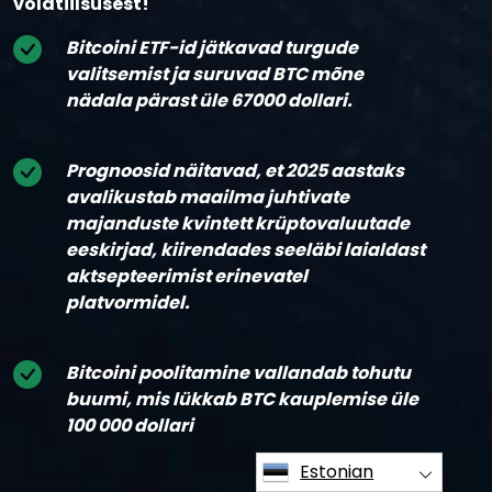
volatiilsusest!
Bitcoini ETF-id jätkavad turgude
valitsemist ja suruvad BTC mõne
nädala pärast üle 67000 dollari.
Prognoosid näitavad, et 2025 aastaks
avalikustab maailma juhtivate
majanduste kvintett krüptovaluutade
eeskirjad, kiirendades seeläbi laialdast
aktsepteerimist erinevatel
platvormidel.
Bitcoini poolitamine vallandab tohutu
buumi, mis lükkab BTC kauplemise üle
100 000 dollari
Estonian