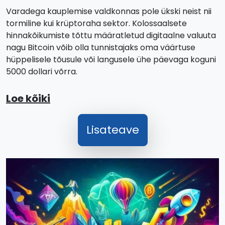
Varadega kauplemise valdkonnas pole ükski neist nii
tormiline kui krüptoraha sektor. Kolossaalsete
hinnakõikumiste tõttu määratletud digitaalne valuuta
nagu Bitcoin võib olla tunnistajaks oma väärtuse
hüppelisele tõusule või langusele ühe päevaga koguni
5000 dollari võrra.
Loe kõiki
Lisateave