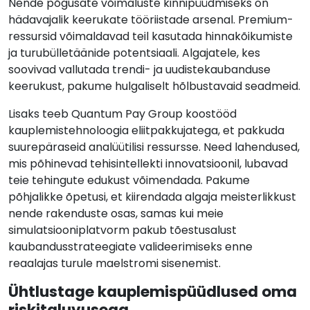
Nende põgusate võimaluste kinnipüüdmiseks on
hädavajalik keerukate tööriistade arsenal. Premium-
ressursid võimaldavad teil kasutada hinnakõikumiste
ja turubülletäänide potentsiaali. Algajatele, kes
soovivad vallutada trendi- ja uudistekaubanduse
keerukust, pakume hulgaliselt hõlbustavaid seadmeid.
Lisaks teeb Quantum Pay Group koostööd
kauplemistehnoloogia eliitpakkujatega, et pakkuda
suurepäraseid analüütilisi ressursse. Need lahendused,
mis põhinevad tehisintellekti innovatsioonil, lubavad
teie tehingute edukust võimendada. Pakume
põhjalikke õpetusi, et kiirendada algaja meisterlikkust
nende rakenduste osas, samas kui meie
simulatsiooniplatvorm pakub tõestusalust
kaubandusstrateegiate valideerimiseks enne
reaalajas turule maelstromi sisenemist.
Ühtlustage kauplemispüüdlused oma
riskitaluvusega