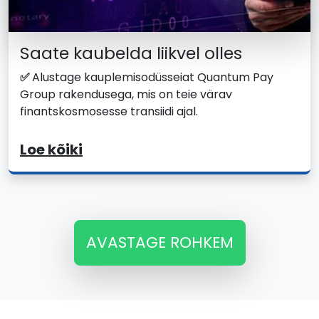
Saate kaubelda liikvel olles
✅
Alustage kauplemisodüsseiat Quantum Pay
Group rakendusega, mis on teie värav
finantskosmosesse transiidi ajal.
Loe kõiki
AVASTAGE ROHKEM