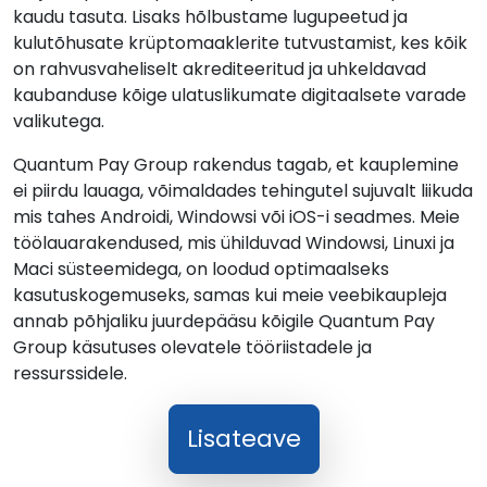
kaudu tasuta. Lisaks hõlbustame lugupeetud ja
kulutõhusate krüptomaaklerite tutvustamist, kes kõik
on rahvusvaheliselt akrediteeritud ja uhkeldavad
kaubanduse kõige ulatuslikumate digitaalsete varade
valikutega.
Quantum Pay Group rakendus tagab, et kauplemine
ei piirdu lauaga, võimaldades tehingutel sujuvalt liikuda
mis tahes Androidi, Windowsi või iOS-i seadmes. Meie
töölauarakendused, mis ühilduvad Windowsi, Linuxi ja
Maci süsteemidega, on loodud optimaalseks
kasutuskogemuseks, samas kui meie veebikaupleja
annab põhjaliku juurdepääsu kõigile Quantum Pay
Group käsutuses olevatele tööriistadele ja
ressurssidele.
Lisateave