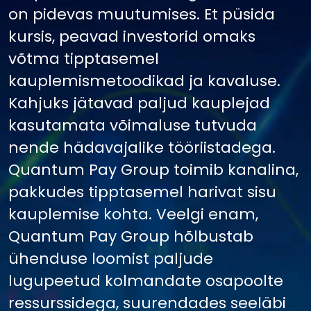
on pidevas muutumises. Et püsida
kursis, peavad investorid omaks
võtma tipptasemel
kauplemismetoodikad ja kavaluse.
Kahjuks jätavad paljud kauplejad
kasutamata võimaluse tutvuda
nende hädavajalike tööriistadega.
Quantum Pay Group toimib kanalina,
pakkudes tipptasemel harivat sisu
kauplemise kohta. Veelgi enam,
Quantum Pay Group hõlbustab
ühenduse loomist paljude
lugupeetud kolmandate osapoolte
ressurssidega, suurendades seeläbi