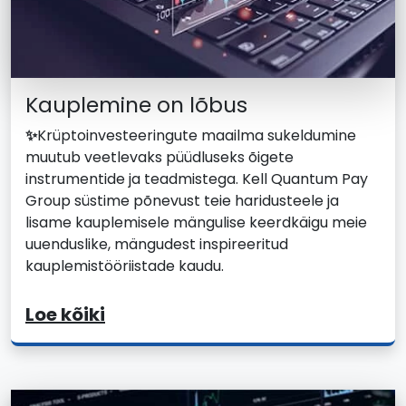
Kauplemine on lõbus
✨
Krüptoinvesteeringute maailma sukeldumine
muutub veetlevaks püüdluseks õigete
instrumentide ja teadmistega. Kell Quantum Pay
Group süstime põnevust teie haridusteele ja
lisame kauplemisele mängulise keerdkäigu meie
uuenduslike, mängudest inspireeritud
kauplemistööriistade kaudu.
Loe kõiki