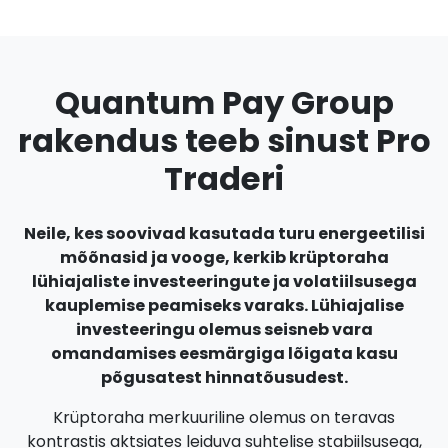
Quantum Pay Group
rakendus teeb sinust Pro
Traderi
Neile, kes soovivad kasutada turu energeetilisi
mõõnasid ja vooge, kerkib krüptoraha
lühiajaliste investeeringute ja volatiilsusega
kauplemise peamiseks varaks. Lühiajalise
investeeringu olemus seisneb vara
omandamises eesmärgiga lõigata kasu
põgusatest hinnatõusudest.
Krüptoraha merkuuriline olemus on teravas
kontrastis aktsiates leiduva suhtelise stabiilsusega,