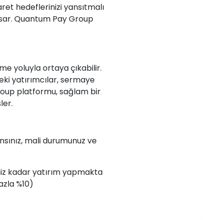
aret hedeflerinizi yansıtmalı
kapsar. Quantum Pay Group
me yoluyla ortaya çıkabilir.
Zeki yatırımcılar, sermaye
Group platformu, sağlam bir
ler.
ransınız, mali durumunuz ve
iniz kadar yatırım yapmakta
fazla %10)