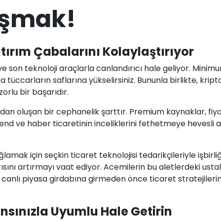
laşmak!
atırım Çabalarını Kolaylaştırıyor
 ve son teknoloji araçlarla canlandırıcı hale geliyor. Mini
 tüccarların saflarına yükselirsiniz. Bununla birlikte, kript
orlu bir başarıdır.
ardan oluşan bir cephanelik şarttır. Premium kaynaklar, fi
d ve haber ticaretinin inceliklerini fethetmeye hevesli ace
mak için seçkin ticaret teknolojisi tedarikçileriyle işbirl
ını artırmayı vaat ediyor. Acemilerin bu aletlerdeki ustalı
nlı piyasa girdabına girmeden önce ticaret stratejilerin
ansınızla Uyumlu Hale Getirin