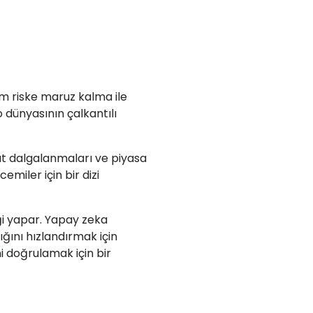
mum riske maruz kalma ile
o dünyasının çalkantılı
yat dalgalanmaları ve piyasa
miler için bir dizi
iği yapar. Yapay zeka
ğını hızlandırmak için
i doğrulamak için bir