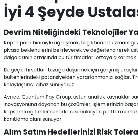
İyi 4 Şeyde Usta
Devrim Niteliğindeki Teknolojiler Y
Kripto para birimiyle uğraşmak, bilgili ticaret uzmanlığı
piyasa beklentilerini belirleyerek ve değerlendirerek usta
dalgalarının ortasında bu tür fırsatları ortaya çıkarmak z
Bu geçici fırsatları tuzağa düşürmek için gelişmiş araçl
bültenlerindeki potansiyelden yararlanmanızı sağlar. Tren
kolaylaştırıcı cihaz sunuyoruz.
Ayrıca, Quantum Pay Group, üstün analitik kaynaklar sağla
inovasyonuna dayanan bu çözümler, işlemlerinizin başarıs
kapsamlı eğitimler sunarken, simülasyon platformumuz ca
kanıtlama alanı sunuyor.
Alım Satım Hedeflerinizi Risk Toler