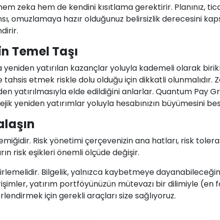
hem zeka hem de kendini kısıtlama gerektirir. Planınız, tic
ransı, omuzlamaya hazır olduğunuz belirsizlik derecesini 
dirir.
nin Temel Taşı
 yeniden yatırılan kazançlar yoluyla kademeli olarak birik
 tahsis etmek riskle dolu olduğu için dikkatli olunmalıdır. 
niden yatırılmasıyla elde edildiğini anlarlar. Quantum Pay 
atejik yeniden yatırımlar yoluyla hesabınızın büyümesini bes
alaşın
 kemiğidir. Risk yönetimi çerçevenizin ana hatları, risk tole
rın risk eşikleri önemli ölçüde değişir.
elirlemelidir. Bilgelik, yalnızca kaybetmeye dayanabileceğ
girişimler, yatırım portföyünüzün mütevazı bir dilimiyle (en 
erlendirmek için gerekli araçları size sağlıyoruz.