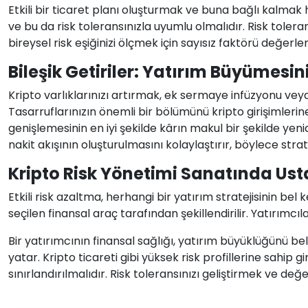
Etkili bir ticaret planı oluşturmak ve buna bağlı kalmak 
ve bu da risk toleransınızla uyumlu olmalıdır. Risk tole
bireysel risk eşiğinizi ölçmek için sayısız faktörü değerlen
Bileşik Getiriler: Yatırım Büyümesi
Kripto varlıklarınızı artırmak, ek sermaye infüzyonu veya
Tasarruflarınızın önemli bir bölümünü kripto girişimlerine
genişlemesinin en iyi şekilde kârın makul bir şekilde ye
nakit akışının oluşturulmasını kolaylaştırır, böylece str
Kripto Risk Yönetimi Sanatında Ust
Etkili risk azaltma, herhangi bir yatırım stratejisinin bel
seçilen finansal araç tarafından şekillendirilir. Yatırımcıla
Bir yatırımcının finansal sağlığı, yatırım büyüklüğünü b
yatar. Kripto ticareti gibi yüksek risk profillerine sahip 
sınırlandırılmalıdır. Risk toleransınızı geliştirmek ve değ