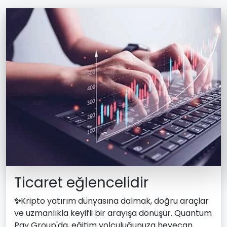
Ticaret eğlencelidir
✨
Kripto yatırım dünyasına dalmak, doğru araçlar
ve uzmanlıkla keyifli bir arayışa dönüşür. Quantum
Pay Group'da, eğitim yolculuğunuza heyecan