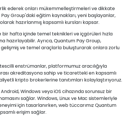
rlik ederek onları mükemmelleştirmeleri ve dikkate
 Pay Group'daki eğitim kaynakları, yeni başlayanlar,
l olarak hazırlanmış kapsamlı kursları kapsar.
bir hafta içinde temel teknikleri ve içgörüleri hızla
ına hazırlayabilir. Ayrıca, Quantum Pay Group,
 gelişmiş ve temel araçlarla buluşturarak onlara zorlu
scilli enstrümanlar, platformumuz aracılığıyla
arası akreditasyona sahip ve ticaretteki en kapsamlı
liyetli kripto brokerlerine tanıtımları kolaylaştırıyoruz.
 Android, Windows veya iOS cihazında sorunsuz bir
lmamasını sağlar. Windows, Linux ve Mac sistemleriyle
eneyimi için tasarlanırken, web tüccarımız Quantum
samlı erişim sağlar.