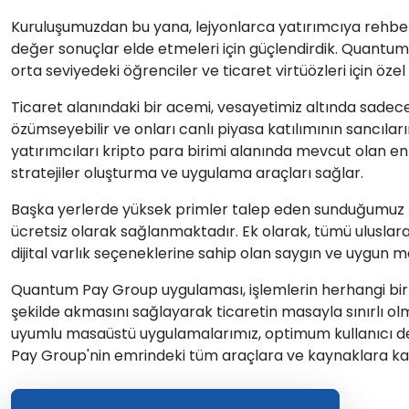
Kuruluşumuzdan bu yana, lejyonlarca yatırımcıya rehbe
değer sonuçlar elde etmeleri için güçlendirdik. Quantum
orta seviyedeki öğrenciler ve ticaret virtüözleri için öze
Ticaret alanındaki bir acemi, vesayetimiz altında sadece 
özümseyebilir ve onları canlı piyasa katılımının sancılar
yatırımcıları kripto para birimi alanında mevcut olan en
stratejiler oluşturma ve uygulama araçları sağlar.
Başka yerlerde yüksek primler talep eden sunduğumuz te
ücretsiz olarak sağlanmaktadır. Ek olarak, tümü uluslar
dijital varlık seçeneklerine sahip olan saygın ve uygun ma
Quantum Pay Group uygulaması, işlemlerin herhangi bir
şekilde akmasını sağlayarak ticaretin masayla sınırlı o
uyumlu masaüstü uygulamalarımız, optimum kullanıcı d
Pay Group'nin emrindeki tüm araçlara ve kaynaklara kap