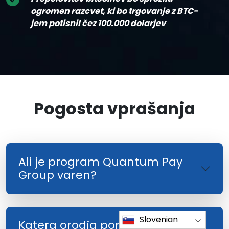
ogromen razcvet, ki bo trgovanje z BTC-
jem potisnil čez 100.000 dolarjev
Pogosta vprašanja
Ali je program Quantum Pay
Group varen?
Slovenian
Katera orodja ponuja