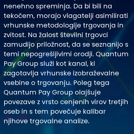
nenehno spreminja. Da bi bili na
tekočem, morajo vlagatelji asimilirati
vrhunske metodologije trgovanja in
zvitost. Na žalost številni trgovci
zamudijo priložnost, da se seznanijo s
temi nepogrešljivimi orodji. Quantum
Pay Group služi kot kanal, ki
zagotavlja vrhunske izobraževalne
vsebine o trgovanju. Poleg tega
Quantum Pay Group olajšuje
povezave z vrsto cenjenih virov tretjih
oseb in s tem povečuje kalibar
njihove trgovalne analize.