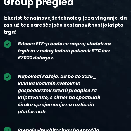
Group pregled
Izkoristite najnovejše tehnologije za vlaganje, da
zaslužite z naraščajočo nestanovitnostjo kripto
trga!
Bitcoin ETF-ji bodo še naprej vladali na
trgih in v nekaj tednih potisnili BTC čez
67000 dolarjev.
Napovedi kažejo, da bo do 2025_
kvintet vodilnih svetovnih
gospodarstev razkril predpise za
kriptovalute, s čimer bo spodbudil
široko sprejemanje na različnih
platformah.
Prepolovitev bitcoinov bo sprožila