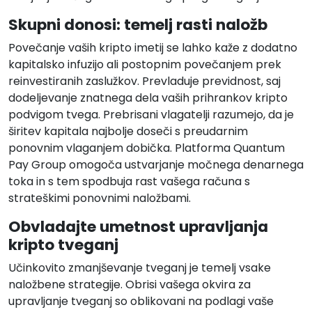
Skupni donosi: temelj rasti naložb
Povečanje vaših kripto imetij se lahko kaže z dodatno
kapitalsko infuzijo ali postopnim povečanjem prek
reinvestiranih zaslužkov. Prevladuje previdnost, saj
dodeljevanje znatnega dela vaših prihrankov kripto
podvigom tvega. Prebrisani vlagatelji razumejo, da je
širitev kapitala najbolje doseči s preudarnim
ponovnim vlaganjem dobička. Platforma Quantum
Pay Group omogoča ustvarjanje močnega denarnega
toka in s tem spodbuja rast vašega računa s
strateškimi ponovnimi naložbami.
Obvladajte umetnost upravljanja
kripto tveganj
Učinkovito zmanjševanje tveganj je temelj vsake
naložbene strategije. Obrisi vašega okvira za
upravljanje tveganj so oblikovani na podlagi vaše