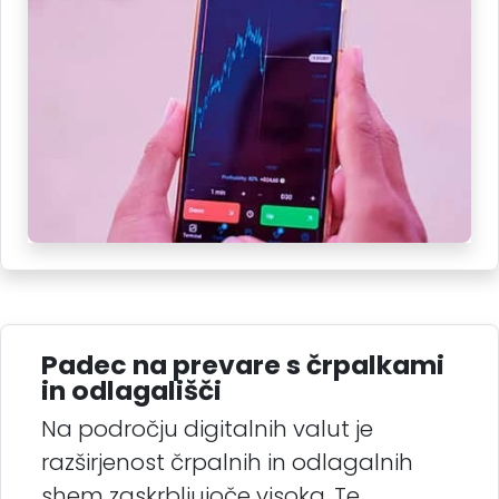
Padec na prevare s črpalkami
in odlagališči
Na področju digitalnih valut je
razširjenost črpalnih in odlagalnih
shem zaskrbljujoče visoka. Te