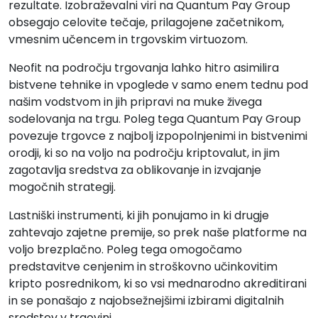
rezultate. Izobraževalni viri na Quantum Pay Group
obsegajo celovite tečaje, prilagojene začetnikom,
vmesnim učencem in trgovskim virtuozom.
Neofit na področju trgovanja lahko hitro asimilira
bistvene tehnike in vpoglede v samo enem tednu pod
našim vodstvom in jih pripravi na muke živega
sodelovanja na trgu. Poleg tega Quantum Pay Group
povezuje trgovce z najbolj izpopolnjenimi in bistvenimi
orodji, ki so na voljo na področju kriptovalut, in jim
zagotavlja sredstva za oblikovanje in izvajanje
mogočnih strategij.
Lastniški instrumenti, ki jih ponujamo in ki drugje
zahtevajo zajetne premije, so prek naše platforme na
voljo brezplačno. Poleg tega omogočamo
predstavitve cenjenim in stroškovno učinkovitim
kripto posrednikom, ki so vsi mednarodno akreditirani
in se ponašajo z najobsežnejšimi izbirami digitalnih
sredstev v trgovini.