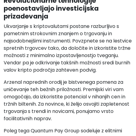
Revolucionarne tehnologije
poenostavljajo investicijska
prizadevanja
Ukvarjanje s kriptovalutami postane razburljivo s
pametnim strokovnim znanjem o trgovanju in
najsodobnejšimi instrumenti. Povzpnete se na lestvice
spretnih trgovcev tako, da določite in izkoristite tržne
možnosti z minimalno izpostavljenostjo tveganju.
Vendar pa je odkrivanje takšnih možnosti sredi burnih
valov kripto področja zahteven podvig.
Arzenal naprednih orodij je bistvenega pomena za
uničevanje teh bežnih priložnosti. Premijski viri vam
omogočajo, da izkoristite potencial v nihanjih cen in
tržnih biltenih. Za novince, ki želijo osvojiti zapletenost
trgovanja s trendi in novicami, ponujamo vrsto
facilitativnih naprav.
Poleg tega Quantum Pay Group sodeluje z elitnimi