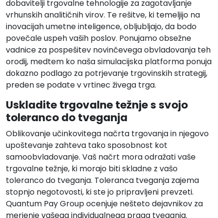
dobavitelji trgovalne tehnologije za zagotavljanje
vrhunskih analitičnih virov. Te rešitve, ki temeljijo na
inovacijah umetne inteligence, obljubljajo, da bodo
povečale uspeh vaših poslov. Ponujamo obsežne
vadnice za pospešitev novinčevega obvladovanja teh
orodij, medtem ko naša simulacijska platforma ponuja
dokazno podlago za potrjevanje trgovinskih strategij,
preden se podate v vrtinec živega trga.
Uskladite trgovalne težnje s svojo
toleranco do tveganja
Oblikovanje učinkovitega načrta trgovanja in njegovo
upoštevanje zahteva tako sposobnost kot
samoobvladovanje. Vaš načrt mora odražati vaše
trgovalne težnje, ki morajo biti skladne z vašo
toleranco do tveganja. Toleranca tveganja zajema
stopnjo negotovosti, ki ste jo pripravljeni prevzeti.
Quantum Pay Group ocenjuje nešteto dejavnikov za
merjenje vašega individualnega praga tveganja.