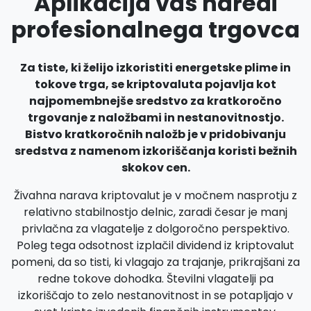
Aplikacija vas naredi
profesionalnega trgovca
Za tiste, ki želijo izkoristiti energetske plime in
tokove trga, se kriptovaluta pojavlja kot
najpomembnejše sredstvo za kratkoročno
trgovanje z naložbami in nestanovitnostjo.
Bistvo kratkoročnih naložb je v pridobivanju
sredstva z namenom izkoriščanja koristi bežnih
skokov cen.
Živahna narava kriptovalut je v močnem nasprotju z
relativno stabilnostjo delnic, zaradi česar je manj
privlačna za vlagatelje z dolgoročno perspektivo.
Poleg tega odsotnost izplačil dividend iz kriptovalut
pomeni, da so tisti, ki vlagajo za trajanje, prikrajšani za
redne tokove dohodka. Številni vlagatelji pa
izkoriščajo to zelo nestanovitnost in se potapljajo v