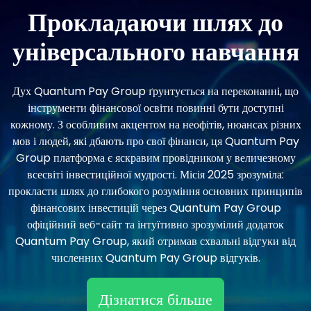
Прокладаючи шлях до
універсального навчання
Дух Quantum Pay Group ґрунтується на переконанні, що
інструменти фінансової освіти повинні бути доступні
кожному. З особливим акцентом на неофітів, нюансах різних
мов і людей, які дбають про свої фінанси, ця Quantum Pay
Group платформа є яскравим провідником у величезному
всесвіті інвестиційної мудрості. Місія 2025 зрозуміла:
прокласти шлях до глибокого розуміння основних принципів
фінансових інвестицій через Quantum Pay Group
офіційний веб-сайт та інтуїтивно зрозумілий додаток
Quantum Pay Group, який отримав схвальні відгуки від
численних Quantum Pay Group відгуків.
Дізнатися більше