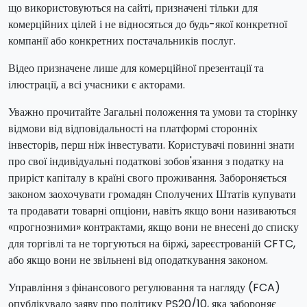
що використовуються на сайті, призначені тільки для
комерційних цілей і не відносяться до будь-якої конкретної
компанії або конкретних постачальників послуг.
Відео призначене лише для комерційної презентації та
ілюстрації, а всі учасники є акторами.
Уважно прочитайте Загальні положення та умови та сторінку
відмови від відповідальності на платформі сторонніх
інвесторів, перш ніж інвестувати. Користувачі повинні знати
про свої індивідуальні податкові зобов'язання з податку на
приріст капіталу в країні свого проживання. Забороняється
законом заохочувати громадян Сполучених Штатів купувати
та продавати товарні опціони, навіть якщо вони називаються
«прогнозними» контрактами, якщо вони не внесені до списку
для торгівлі та не торгуються на біржі, зареєстрованій CFTC,
або якщо вони не звільнені від оподаткування законом.
Управління з фінансового регулювання та нагляду (FCA)
опублікувало заяву про політику PS20/10, яка забороняє