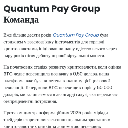
Quantum Pay Group
Команда
Вже більше десяти років
Quantum Pay Group
була
стрижнем у взаємозв'язку інструментів для торгівлі
криптовалютами, ініціювавши нашу одіссею всього через
пару років після дебюту першої віртуальної монети.
На початкових стадіях розвитку криптовалюти, коли оцінка
BTC ледве перевищила позначку в 0,50 долара, наша
платформа вже була вплетена в тканину цієї цифрової
революції. Тепер, коли BTC перевищив поріг у 50 000
доларів, ми залишаємося в авангарді галузі, яка переживає
безпрецедентні потрясіння.
Протягом цих трансформаційних 2025 років міріади
трейдерів скористалися експоненціальним зростанням
криптовалютних ринків за допомогою передових