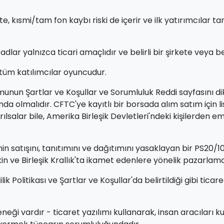
e, kısmi/tam fon kaybı riski de içerir ve ilk yatırımcılar ta
 adlar yalnızca ticari amaçlıdır ve belirli bir şirkete veya b
 tüm katılımcılar oyuncudur.
n Şartlar ve Koşullar ve Sorumluluk Reddi sayfasını dikka
nda olmalıdır. CFTC'ye kayıtlı bir borsada alım satım içi
lsalar bile, Amerika Birleşik Devletleri'ndeki kişilerden e
nin satışını, tanıtımını ve dağıtımını yasaklayan bir PS20/1
işkin ve Birleşik Krallık'ta ikamet edenlere yönelik pazarla
 Gizlilik Politikası ve Şartlar ve Koşullar'da belirtildiği gib
neği vardır - ticaret yazılımı kullanarak, insan aracıları 