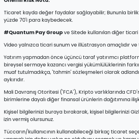
Önemli Risk Notu:
Ticaret kayda değer faydalar sağlayabilir; Bununla birlikt
yüzde 70'i para kaybedecek.
#Quantum Pay Group
ve Sitede kullanılan diğer ticari
Video yalnızca ticari sunum ve illüstrasyon amaçlıdır ve
Yatırım yapmadan önce üçüncü taraf yatırımcı platformunu
bireysel sermaye kazancı vergisi yükümlülüklerinin farkı
muaf tutulmadıkça, 'tahmin' sözleşmeleri olarak adlandırı
aykırıdır.
Mali Davranış Otoritesi ('FCA'), Kripto varlıklarında CFD'
birimlerine dayalı diğer finansal ürünlerin dağıtımına il
Kişisel bilgilerinizi buraya bırakarak, kişisel bilgilerinizi
izin vermiş olursunuz.
Tüccarın/kullanıcının kullanabileceği birkaç ticaret seçe