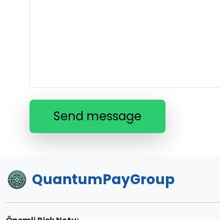
Send message
QuantumPayGroup