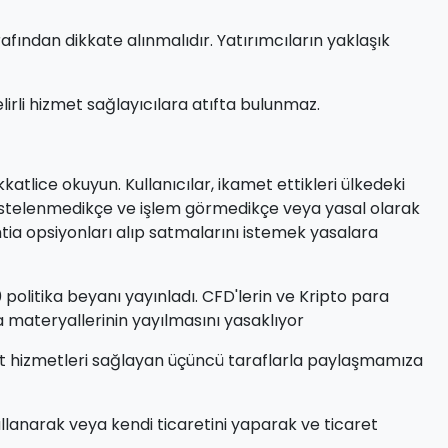
rafından dikkate alınmalıdır. Yatırımcıların yaklaşık
elirli hizmet sağlayıcılara atıfta bulunmaz.
tlice okuyun. Kullanıcılar, ikamet ettikleri ülkedeki
n listelenmedikçe ve işlem görmedikçe veya yasal olarak
mtia opsiyonları alıp satmalarını istemek yasalara
0 politika beyanı yayınladı. CFD'lerin ve Kripto para
ma materyallerinin yayılmasını yasaklıyor
i ticaret hizmetleri sağlayan üçüncü taraflarla paylaşmamıza
kullanarak veya kendi ticaretini yaparak ve ticaret