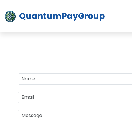
QuantumPayGroup