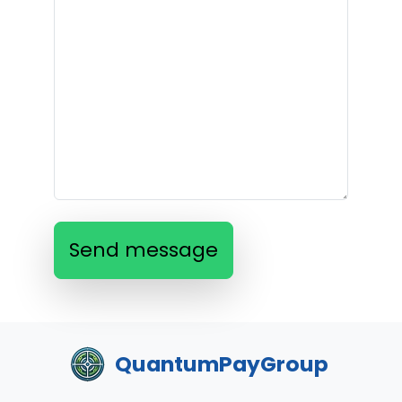
Send message
QuantumPayGroup