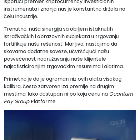
isporuci premier kriptocurrency investicionih
instrumenata i znanja nas je konstantno držala na
čelu industrije.
Trenutno, naša sinergija sa obiljem istaknutih
istraživačkih i obrazovnih subjekata u trgovanju
fortifikuje našu rešenost. Marljivo, nastojimo da
skovamo dodatne saveze, učvršćujući našu
posvećenost naoružavanju naše klijentele
najsofisticiranijim trgovačkim resursima i alatima.
Primetno je da je ogroman niz ovih alata visokog
kalibra, često zatvoren iza premije na drugim
mestima, lako dostupan ni po koju cenu na
Quantum
Pay Group
Platforme.