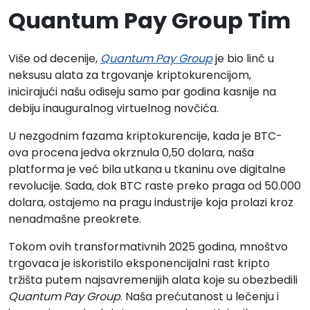
Quantum Pay Group Tim
Više od decenije,
Quantum Pay Group
je bio linč u
neksusu alata za trgovanje kriptokurencijom,
inicirajući našu odiseju samo par godina kasnije na
debiju inauguralnog virtuelnog novčića.
U nezgodnim fazama kriptokurencije, kada je BTC-
ova procena jedva okrznula 0,50 dolara, naša
platforma je već bila utkana u tkaninu ove digitalne
revolucije. Sada, dok BTC raste preko praga od 50.000
dolara, ostajemo na pragu industrije koja prolazi kroz
nenadmašne preokrete.
Tokom ovih transformativnih 2025 godina, mnoštvo
trgovaca je iskoristilo eksponencijalni rast kripto
tržišta putem najsavremenijih alata koje su obezbedili
Quantum Pay Group
. Naša prećutanost u lečenju i