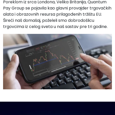
Poreklom iz srca Londona, Velika Britanija, Quantum
Pay Group se pojavila kao glavni provajder trgovačkih
alata i obrazovnih resursa prilagođenih tržištu EU.
Šireći naš domašaj, poželeli smo dobrodošlicu
trgovcima iz celog sveta u naš sastav pre tri godine.