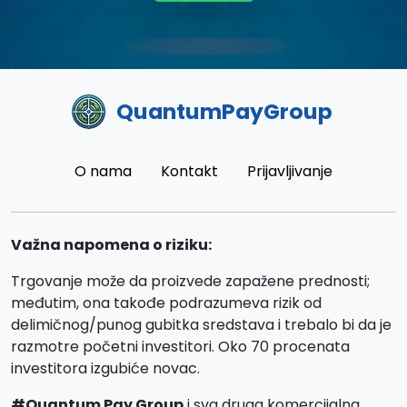
QuantumPayGroup
O nama
Kontakt
Prijavljivanje
Važna napomena o riziku:
Trgovanje može da proizvede zapažene prednosti;
međutim, ona takođe podrazumeva rizik od
delimičnog/punog gubitka sredstava i trebalo bi da je
razmotre početni investitori. Oko 70 procenata
investitora izgubiće novac.
#Quantum Pay Group
i sva druga komercijalna