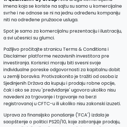
imena koja se koriste na sajtu su samo u komercijalne
svrhe i ne odnose se ni na jednu određenu kompaniju
niti na određene pružaoce usluga.
Spot je samo za komercijalnu prezentaciju i ilustraciju,
a svi učesnici su glumci.
Pažljivo pročitajte stranicu Terms & Conditions i
Disclaimer platforme nezavisnih investitora pre
investiranja. Korisnici moraju biti svesni svoje
individualne poreske odgovornosti za kapitalnu dobit
u zemlji boravka. Protivzakonito je tražiti od osoba iz
Sjedinjenih Država da kupuju i prodaju robne opcije,
čak i ako se zovu 'predviđanje' ugovora ukoliko nisu
navedeni za trgovanje i trgovanje na berzi
registrovanoj u CFTC-u ili ukoliko nisu zakonski izuzeti.
Uprava za finansijsko ponašanje ('FCA') izdala je
saopštenje o politici PS20/10, koje zabranjuje prodaju,