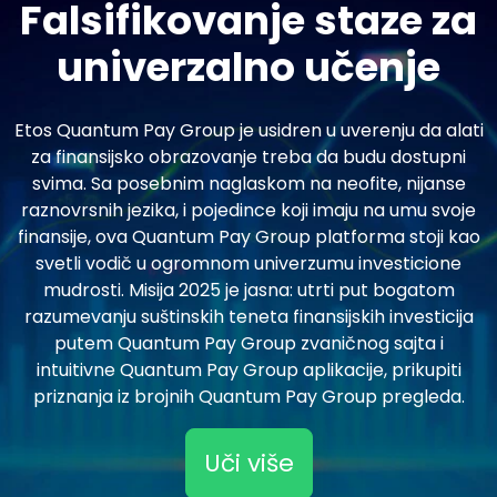
Falsifikovanje staze za
univerzalno učenje
Etos Quantum Pay Group je usidren u uverenju da alati
za finansijsko obrazovanje treba da budu dostupni
svima. Sa posebnim naglaskom na neofite, nijanse
raznovrsnih jezika, i pojedince koji imaju na umu svoje
finansije, ova Quantum Pay Group platforma stoji kao
svetli vodič u ogromnom univerzumu investicione
mudrosti. Misija 2025 je jasna: utrti put bogatom
razumevanju suštinskih teneta finansijskih investicija
putem Quantum Pay Group zvaničnog sajta i
intuitivne Quantum Pay Group aplikacije, prikupiti
priznanja iz brojnih Quantum Pay Group pregleda.
Uči više