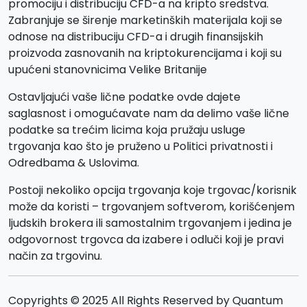
promociju i distribuciju CFD-a na kripto sredstva.
Zabranjuje se širenje marketinških materijala koji se
odnose na distribuciju CFD-a i drugih finansijskih
proizvoda zasnovanih na kriptokurencijama i koji su
upućeni stanovnicima Velike Britanije
Ostavljajući vaše lične podatke ovde dajete
saglasnost i omogućavate nam da delimo vaše lične
podatke sa trećim licima koja pružaju usluge
trgovanja kao što je pruženo u Politici privatnosti i
Odredbama & Uslovima.
Postoji nekoliko opcija trgovanja koje trgovac/korisnik
može da koristi – trgovanjem softverom, korišćenjem
ljudskih brokera ili samostalnim trgovanjem i jedina je
odgovornost trgovca da izabere i odluči koji je pravi
način za trgovinu.
Copyrights © 2025 All Rights Reserved by Quantum