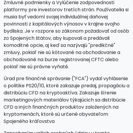
Zmluvné podmienky a Vylúčenie zodpovednosti
platformy pre investorov tretích strán. Používatelia si
musia byť vedomí svojej individuálnej daňovej
povinnosti z kapitálových výnosov v krajine svojho
bydliska. Je v rozpore so zákonom požadovať od osôb
zo Spojených štátov, aby kupovali a predávali
komoditné opcie, aj keď sa nazývajú "predikčné"
zmluvy, pokiaľ nie sú kótované na obchodovanie a
obchodované na burze registrovanej CFTC alebo
pokiaľ nie sú právne vyňaté.
Úrad pre finančné správanie ("FCA") vydal vyhlásenie
o politike PS20/10, ktoré zakazuje predaj, propagáciu a
distribúciu CFD na kryptoaktíva. Zakazuje šírenie
marketingových materiálov týkajúcich sa distribúcie
CFD a iných finančných produktov založených na
kryptomenách, ktoré sú určené obyvateľom
Spojeného kráľovstva