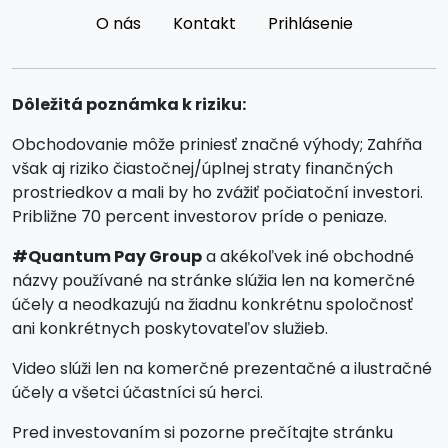
O nás
Kontakt
Prihlásenie
Dôležitá poznámka k riziku:
Obchodovanie môže priniesť značné výhody; Zahŕňa
však aj riziko čiastočnej/úplnej straty finančných
prostriedkov a mali by ho zvážiť počiatoční investori.
Približne 70 percent investorov príde o peniaze.
#Quantum Pay Group
a akékoľvek iné obchodné
názvy používané na stránke slúžia len na komerčné
účely a neodkazujú na žiadnu konkrétnu spoločnosť
ani konkrétnych poskytovateľov služieb.
Video slúži len na komerčné prezentačné a ilustračné
účely a všetci účastníci sú herci.
Pred investovaním si pozorne prečítajte stránku