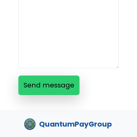
Send message
QuantumPayGroup