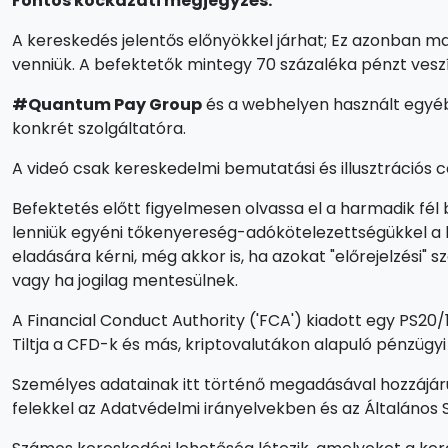
Fontos kockázati megjegyzés:
A kereskedés jelentős előnyökkel járhat; Ez azonban ma
venniük. A befektetők mintegy 70 százaléka pénzt veszí
#Quantum Pay Group
és a webhelyen használt egyéb
konkrét szolgáltatóra.
A videó csak kereskedelmi bemutatási és illusztrációs c
Befektetés előtt figyelmesen olvassa el a harmadik fél b
lenniük egyéni tőkenyereség-adókötelezettségükkel a l
eladására kérni, még akkor is, ha azokat "előrejelzési"
vagy ha jogilag mentesülnek.
A Financial Conduct Authority ('FCA') kiadott egy PS20/
Tiltja a CFD-k és más, kriptovalutákon alapuló pénzügy
Személyes adatainak itt történő megadásával hozzájár
felekkel az Adatvédelmi irányelvekben és az Általános