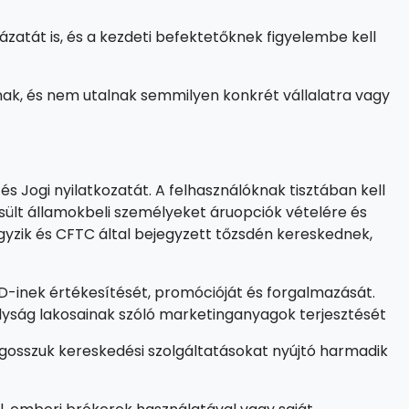
zatát is, és a kezdeti befektetőknek figyelembe kell
ak, és nem utalnak semmilyen konkrét vállalatra vagy
és Jogi nyilatkozatát. A felhasználóknak tisztában kell
sült államokbeli személyeket áruopciók vételére és
egyzik és CFTC által bejegyzett tőzsdén kereskednek,
CFD-inek értékesítését, promócióját és forgalmazását.
ályság lakosainak szóló marketinganyagok terjesztését
gosszuk kereskedési szolgáltatásokat nyújtó harmadik