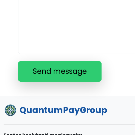
Send message
QuantumPayGroup