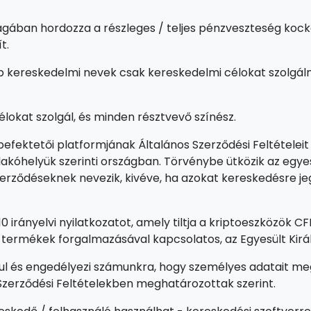
gában hordozza a részleges / teljes pénzveszteség kocká
t.
 kereskedelmi nevek csak kereskedelmi célokat szolgáln
élokat szolgál, és minden résztvevő színész.
efektetői platformjának Általános Szerződési Feltételeit 
akóhelyük szerinti országban. Törvénybe ütközik az egye
 szerződéseknek nevezik, kivéve, ha azokat kereskedésre j
10 irányelvi nyilatkozatot, amely tiltja a kriptoeszközök 
i termékek forgalmazásával kapcsolatos, az Egyesült Kir
ul és engedélyezi számunkra, hogy személyes adatait me
 Szerződési Feltételekben meghatározottak szerint.