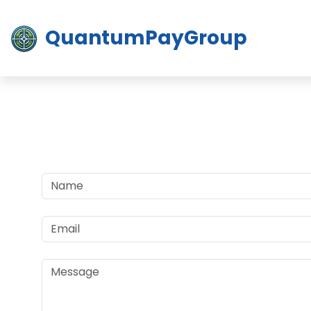
QuantumPayGroup