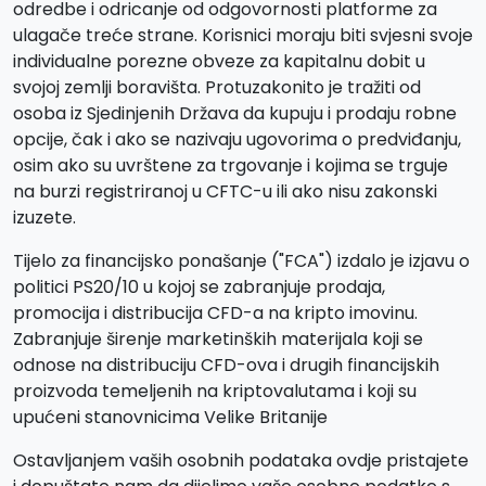
odredbe i odricanje od odgovornosti platforme za
ulagače treće strane. Korisnici moraju biti svjesni svoje
individualne porezne obveze za kapitalnu dobit u
svojoj zemlji boravišta. Protuzakonito je tražiti od
osoba iz Sjedinjenih Država da kupuju i prodaju robne
opcije, čak i ako se nazivaju ugovorima o predviđanju,
osim ako su uvrštene za trgovanje i kojima se trguje
na burzi registriranoj u CFTC-u ili ako nisu zakonski
izuzete.
Tijelo za financijsko ponašanje ("FCA") izdalo je izjavu o
politici PS20/10 u kojoj se zabranjuje prodaja,
promocija i distribucija CFD-a na kripto imovinu.
Zabranjuje širenje marketinških materijala koji se
odnose na distribuciju CFD-ova i drugih financijskih
proizvoda temeljenih na kriptovalutama i koji su
upućeni stanovnicima Velike Britanije
Ostavljanjem vaših osobnih podataka ovdje pristajete