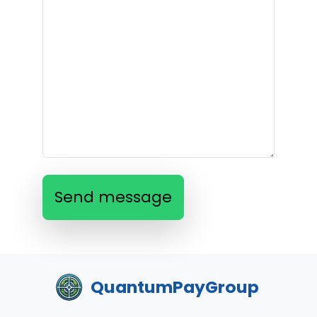
Send message
QuantumPayGroup