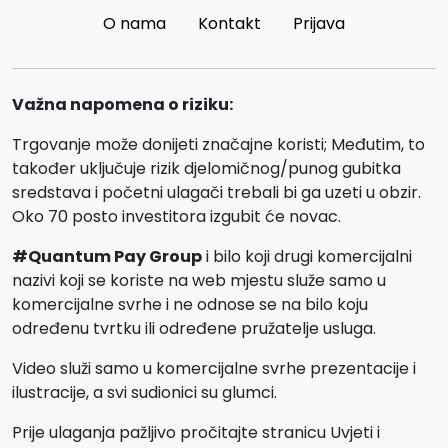
O nama
Kontakt
Prijava
Važna napomena o riziku:
Trgovanje može donijeti značajne koristi; Međutim, to
također uključuje rizik djelomičnog/punog gubitka
sredstava i početni ulagači trebali bi ga uzeti u obzir.
Oko 70 posto investitora izgubit će novac.
#Quantum Pay Group
i bilo koji drugi komercijalni
nazivi koji se koriste na web mjestu služe samo u
komercijalne svrhe i ne odnose se na bilo koju
određenu tvrtku ili određene pružatelje usluga.
Video služi samo u komercijalne svrhe prezentacije i
ilustracije, a svi sudionici su glumci.
Prije ulaganja pažljivo pročitajte stranicu Uvjeti i