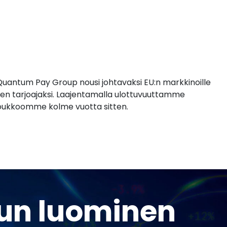
e
Quantum Pay Group nousi johtavaksi EU:n markkinoille
sien tarjoajaksi. Laajentamalla ulottuvuuttamme
joukkoomme kolme vuotta sitten.
lun luominen