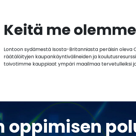
Keitä me olemm
Lontoon sydämestä Isosta-Britanniasta peräisin oleva 
räätälöityjen kaupankäyntivälineiden ja koulutusresurs
toivotimme kauppiaat ympäri maailmaa tervetulleiksi 
n oppimisen po