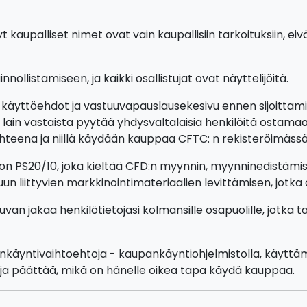
t kaupalliset nimet ovat vain kaupallisiin tarkoituksiin, ei
nollistamiseen, ja kaikki osallistujat ovat näyttelijöitä.
 käyttöehdot ja vastuuvapauslausekesivu ennen sijoittamis
ain vastaista pyytää yhdysvaltalaisia henkilöitä ostamaan
eena ja niillä käydään kauppaa CFTC: n rekisteröimässä pörs
n PS20/10, joka kieltää CFD:n myynnin, myynninedistämise
uun liittyvien markkinointimateriaalien levittämisen, jotk
luvan jakaa henkilötietojasi kolmansille osapuolille, jotka
ankäyntivaihtoehtoja - kaupankäyntiohjelmistolla, käyttämä
ta ja päättää, mikä on hänelle oikea tapa käydä kauppaa.