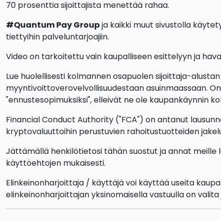
70 prosenttia sijoittajista menettää rahaa.
#Quantum Pay Group
ja kaikki muut sivustolla käytety
tiettyihin palveluntarjoajiin.
Video on tarkoitettu vain kaupalliseen esittelyyn ja havain
Lue huolellisesti kolmannen osapuolen sijoittaja-alustan
myyntivoittoverovelvollisuudestaan asuinmaassaan. On l
"ennustesopimuksiksi", elleivät ne ole kaupankäynnin koht
Financial Conduct Authority ("FCA") on antanut lausunno
kryptovaluuttoihin perustuvien rahoitustuotteiden jakel
Jättämällä henkilötietosi tähän suostut ja annat meille 
käyttöehtojen mukaisesti.
Elinkeinonharjoittaja / käyttäjä voi käyttää useita kaup
elinkeinonharjoittajan yksinomaisella vastuulla on vali