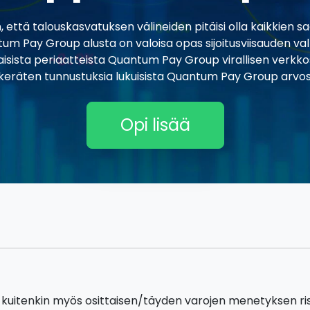
 talouskasvatuksen välineiden pitäisi olla kaikkien saatav
ntum Pay Group alusta on valoisa opas sijoitusviisauden v
naisista periaatteista Quantum Pay Group virallisen verkko
 keräten tunnustuksia lukuisista Quantum Pay Group arvost
Opi lisää
 kuitenkin myös osittaisen/täyden varojen menetyksen riski, 