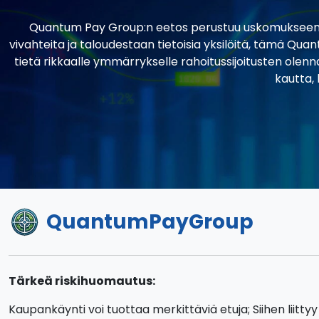
Quantum Pay Group:n eetos perustuu uskomukseen, että
vivahteita ja taloudestaan tietoisia yksilöitä, tämä Qua
tietä rikkaalle ymmärrykselle rahoitussijoitusten olen
kautta,
QuantumPayGroup
Tärkeä riskihuomautus:
Kaupankäynti voi tuottaa merkittäviä etuja; Siihen liittyy