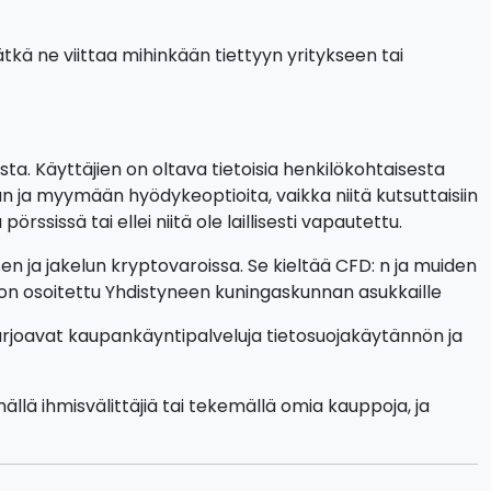
vätkä ne viittaa mihinkään tiettyyn yritykseen tai
ta. Käyttäjien on oltava tietoisia henkilökohtaisesta
 ja myymään hyödykeoptioita, vaikka niitä kutsuttaisiin
sissä tai ellei niitä ole laillisesti vapautettu.
n ja jakelun kryptovaroissa. Se kieltää CFD: n ja muiden
a on osoitettu Yhdistyneen kuningaskunnan asukkaille
 tarjoavat kaupankäyntipalveluja tietosuojakäytännön ja
llä ihmisvälittäjiä tai tekemällä omia kauppoja, ja