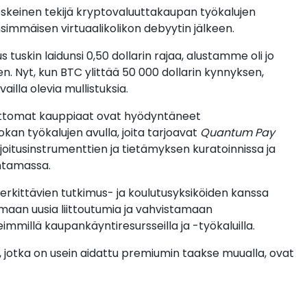
eskeinen tekijä kryptovaluuttakaupan työkalujen
immäisen virtuaalikolikon debyytin jälkeen.
tuskin laidunsi 0,50 dollarin rajaa, alustamme oli jo
 Nyt, kun BTC ylittää 50 000 dollarin kynnyksen,
illa olevia mullistuksia.
attomat kauppiaat ovat hyödyntäneet
an työkalujen avulla, joita tarjoavat
Quantum Pay
oitusinstrumenttien ja tietämyksen kuratoinnissa ja
intamassa.
rkittävien tutkimus- ja koulutusyksiköiden kanssa
aan uusia liittoutumia ja vahvistamaan
illä kaupankäyntiresursseilla ja -työkaluilla.
ja, jotka on usein aidattu premiumin taakse muualla, ovat