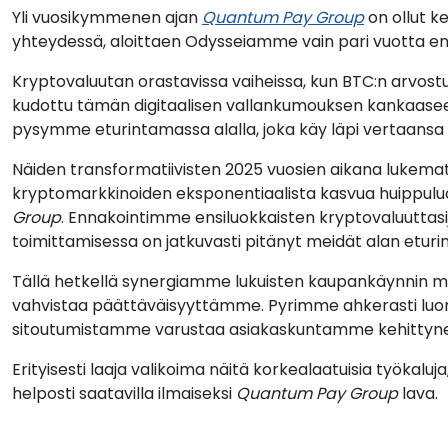
Yli vuosikymmenen ajan
Quantum Pay Group
on ollut k
yhteydessä, aloittaen Odysseiamme vain pari vuotta ens
Kryptovaluutan orastavissa vaiheissa, kun BTC:n arvostus 
kudottu tämän digitaalisen vallankumouksen kankaaseen.
pysymme eturintamassa alalla, joka käy läpi vertaansa va
Näiden transformatiivisten 2025 vuosien aikana lukem
kryptomarkkinoiden eksponentiaalista kasvua huippuluok
Group
. Ennakointimme ensiluokkaisten kryptovaluuttasij
toimittamisessa on jatkuvasti pitänyt meidät alan etur
Tällä hetkellä synergiamme lukuisten kaupankäynnin me
vahvistaa päättäväisyyttämme. Pyrimme ahkerasti luom
sitoutumistamme varustaa asiakaskuntamme kehittyneimm
Erityisesti laaja valikoima näitä korkealaatuisia työkalu
helposti saatavilla ilmaiseksi
Quantum Pay Group
lava.