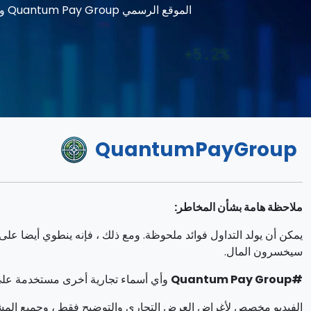
الموقع الرسمي Quantum Pay Group وتطبيق Quantum Pay Group البديهي ، والحصول على جوائز من العديد من مراجعات Quantum Pay Group.
QuantumPayGroup
ملاحظة هامة بشأن المخاطر:
سيخسرون المال.
#Quantum Pay Group
وأي أسماء تجارية أخرى مستخدمة على 
الفيديو مخصص لأغراض العرض التجاري والتوضيح فقط ، وجميع المش