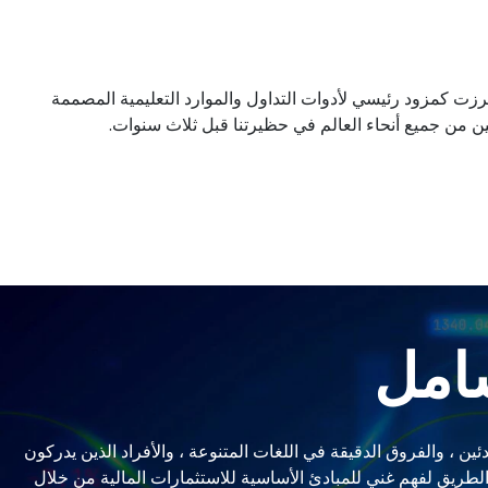
كة المتحدة ، وبرزت كمزود رئيسي لأدوات التداول والموارد التعليمية المصممة
لين من جميع أنحاء العالم في حظيرتنا قبل ثلاث سنوات.
شامل
على المبتدئين ، والفروق الدقيقة في اللغات المتنوعة ، والأفراد الذين يدركون
Quantum Pay هذه كدليل مضيء في الكون الواسع لحكمة الاستثمار. مهمة 2025 واضحة: تمهيد الطريق لفهم غني للمبادئ الأساسية للاستثمارات المالية من خلال