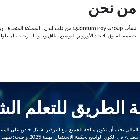
من نحن
نشأت Quantum Pay Group من قلب لندن ، الممل
خصيصا لسوق الاتحاد الأوروبي. لتوسيع نطاق وصولنا ، رحبنا بالمتداو
 الطريق للتعلم ال
عتقاد بأن أدوات التعليم المالي يجب أن تكون متاحة للجميع. مع التركيز بشكل خاص 
مواردهم المالية ، تقف منصة  Group