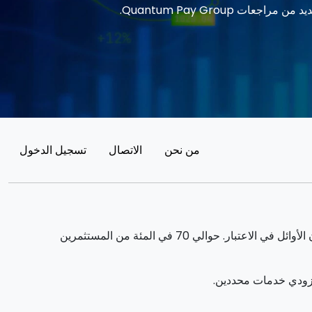
من نحن
الاتصال
تسجيل الدخول
يمكن أن يولد التداول فوائد ملحوظة. ومع ذلك ، فإنه ينطوي أيضا على مخاطر خسارة الأموال الجزئية / الكاملة ويجب أن يأخذها المستثمرون الأوائل في الاعتبار. حوالي 70 في المئة من المستثمرين
مزودي خدمات محددين.